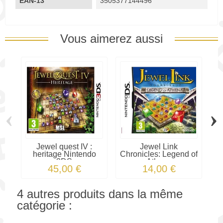
EAN-13
3505377144496
Vous aimerez aussi
‹
›
Jewel quest IV :
Jewel Link
M
heritage Nintendo
Chronicles: Legend of
3DS
Athena
45,00 €
14,00 €
4 autres produits dans la même
catégorie :