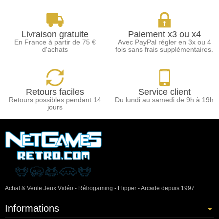
Livraison gratuite
Paiement x3 ou x4
En France à partir de 75 €
Avec PayPal régler en 3x ou 4
d'achats
fois sans frais supplémentaires.
Retours faciles
Service client
Retours possibles pendant 14
Du lundi au samedi de 9h à 19h
jours
Achat & Vente Jeux Vidéo - Rétrogaming - Flipper - Arcade depuis 1997
Informations