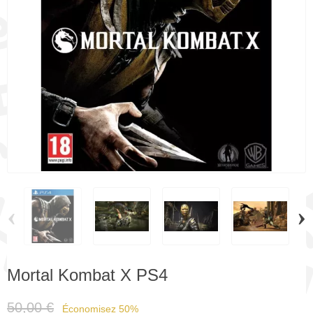
‹
›
Mortal Kombat X PS4
50,00 €
Économisez 50%