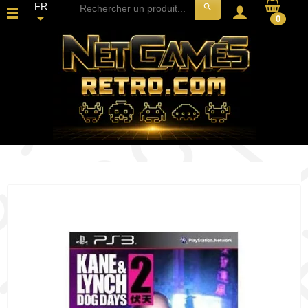
FR
search
0