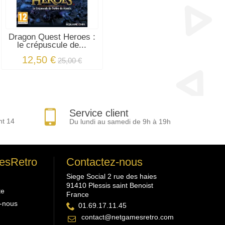
Dragon Quest Heroes :
le crépuscule de...
12,50 €
25,00 €
Service client
nt 14
Du lundi au samedi de 9h à 19h
esRetro
Contactez-nous
Siege Social 2 rue des haies
91410 Plessis saint Benoist
te
France
-nous
01.69.17.11.45
contact@netgamesretro.com