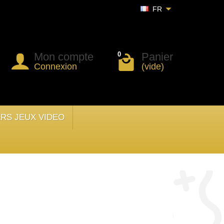
FR
Mon compte
Panier
0
Connexion
(vide)
ERS JEUX VIDEO