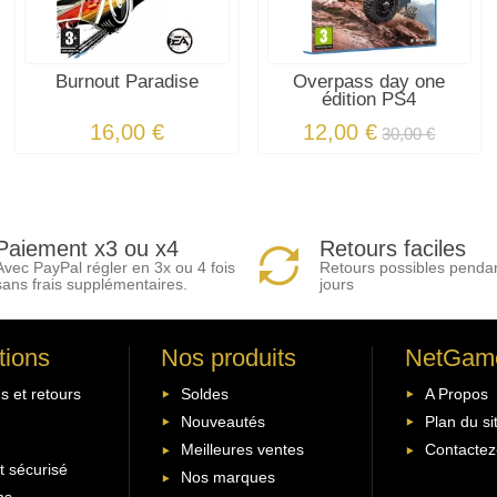
Burnout Paradise
Overpass day one
édition PS4
16,00 €
12,00 €
30,00 €
Paiement x3 ou x4
Retours faciles
Avec PayPal régler en 3x ou 4 fois
Retours possibles penda
sans frais supplémentaires.
jours
tions
Nos produits
NetGam
s et retours
Soldes
A Propos
Nouveautés
Plan du si
Meilleures ventes
Contactez
 sécurisé
Nos marques