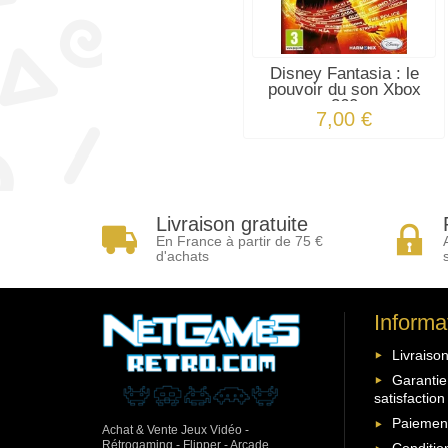
Disney Fantasia : le
pouvoir du son Xbox
360
7,00 €
Livraison gratuite
En France à partir de 75 €
d'achats
Informa
Livraison
Garantie
satisfaction
Paiement
Achat & Vente Jeux Vidéo -
Rétrogaming - Flipper - Arcade