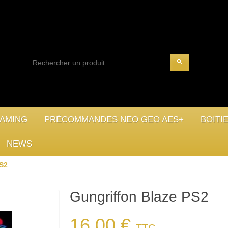
search
AMING
PRÉCOMMANDES NEO GEO AES+
BOITI
NEWS
PS2
Gungriffon Blaze PS2
16,00 €