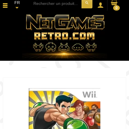
FR
search
0