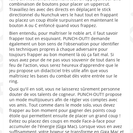
combinaison de boutons pour placer un uppercut.
Travaillez-les avec des directs en déplaçant le stick
directionnel du Nunchuk vers le haut tout en frappant
ou placez un coup étoile surpuissant en maintenant le
bouton A ou C enfoncé quand vous frappez.
Bien entendu, pour maîtriser le noble art, il faut savoir
frapper tout en esquivant. PUNCH-OUT!! demande
également un bon sens de l'observation pour identifier
les techniques propres à chaque adversaire pour
toujours frapper au bon moment là où ça fait mal. Si
vous avez peur de ne pas vous souvenir de tout dans le
feu de l'action, vous serez heureux d'apprendre que le
jeu propose un didacticiel très utile afin que vous
maîtrisiez les bases du combat dès votre entrée sur le
ring.
Quoi qu'il en soit, vous ne laisserez sûrement personne
douter de vos talents de cogneur. PUNCH-OUT!! propose
un mode multijoueurs afin de régler vos comptes avec
vos amis. Tout comme dans le mode solo, vous devez
frapper au bon moment pour gagner des points coup
étoile qui permettent ensuite de placer un grand coup !
Evitez ou placez des coups en mode Face-à-face pour
accumuler de l'énergie (Giga Mac). Lorsque vous en avez
suffisamment, votre boxeur se transforme en Giga Mac et