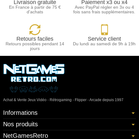
Livraison gratuite
Paiement x3 ou x4
En France à partir de 75 €
Avec PayPal régler en 3x ou 4
d'achats
fois sans frais supplémentaires.
Retours faciles
Service client
Retours possibles pendant 14
Du lundi au samedi de 9h à 19h
jours
Achat & Vente Jeux Vidéo - Rétrogaming - Flipper - Arcade depuis 1997
Informations
Nos produits
NetGamesRetro