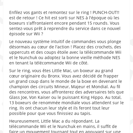
Enfilez vos gants et remontez sur le ring ! PUNCH-OUT!!
est de retour ! Ce hit est sorti sur NES à l'époque où les
boxeurs s'affrontaient encore pendant 15 rounds. Vous
sentez-vous prêt à reprendre du service dans ce nouvel
épisode sur Wii ?
Le nouveau système intuitif de commandes vous plonge
désormais au cœur de l'action ! Placez des crochets, des
uppercuts et des coups étoile avec la télécommande Wii
et le Nunchuk ou adoptez la bonne vieille méthode NES
en tenant la télécommande Wii de côté.
Sur le ring, vous êtes Little Mac, un boxeur au grand
cœur originaire du Bronx. Vous avez décidé de frapper
un grand coup dans le monde de la boxe en devenant le
champion des circuits Mineur, Majeur et Mondial. Au fil
des rencontres, vous affronterez des adversaires tels que
Glass Joe, Von Kaiser ou le puissant King Hippo. Au total,
13 boxeurs de renommée mondiale vous attendent sur le
ring. Ils ont chacun leur style et ils feront tout leur
possible pour que vous finissiez au tapis.
Heureusement, Little Mac a du répondant. La
télécommande Wii et le Nunchuk en mains, il suffit de
faire un mouvement tournant tout en appuyant sur une