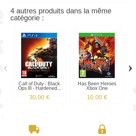
4 autres produits dans la même
catégorie :
‹
›
Call of Duty - Black
Has Been Heroes
Th
Ops III - Hardened...
Xbox One
B
30,00 €
10,00 €