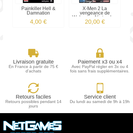
Painkiller Hell &
X-Men 2 La
Damnation
vengeance de
Wolverine Nintendo...
4,00 €
20,00 €
Livraison gratuite
Paiement x3 ou x4
En France à partir de 75 €
Avec PayPal régler en 3x ou 4
d'achats
fois sans frais supplémentaires.
Retours faciles
Service client
Retours possibles pendant 14
Du lundi au samedi de 9h à 19h
jours