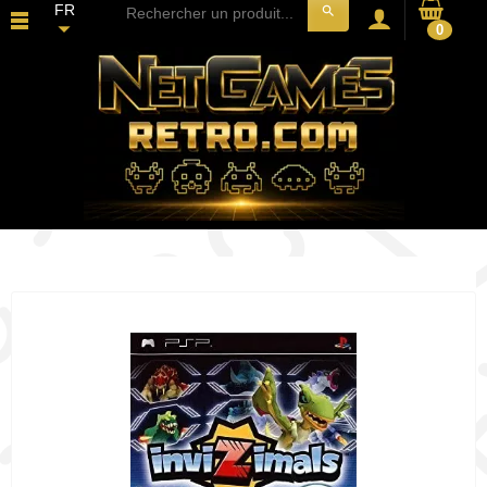
FR
search
0