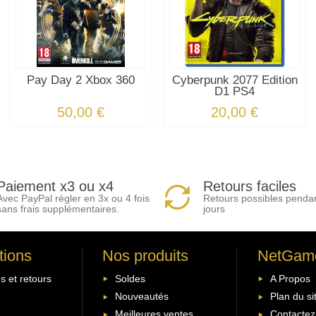
Pay Day 2 Xbox 360
Cyberpunk 2077 Edition
D1 PS4
50,00 €
20,00 €
Paiement x3 ou x4
Retours faciles
Avec PayPal régler en 3x ou 4 fois
Retours possibles penda
sans frais supplémentaires.
jours
tions
Nos produits
NetGam
s et retours
Soldes
A Propos
Nouveautés
Plan du si
Meilleures ventes
Contactez