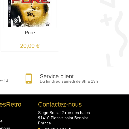
Pure
20,00 €
Service client
nt 14
Du lundi au samedi de 9h à 19h
esRetro
Contactez-nous
Siege Social 2 rue des haies
91410 Plessis saint Benoist
te
France
-nous