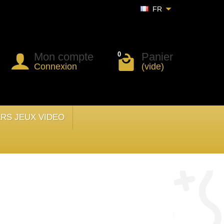
FR
Mon compte
Panier
0
Connexion
(vide)
ERS JEUX VIDEO