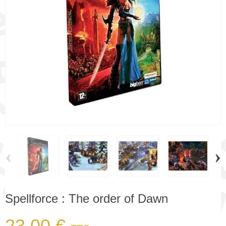
‹
›
Spellforce : The order of Dawn
23,00 €