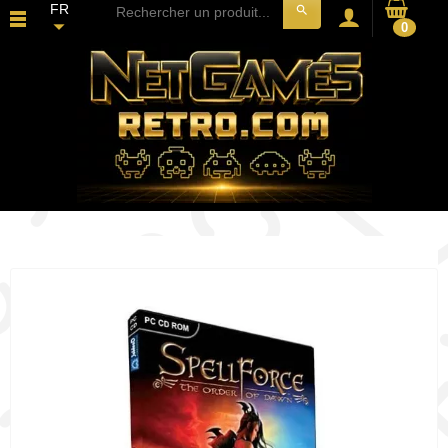
FR
search
0