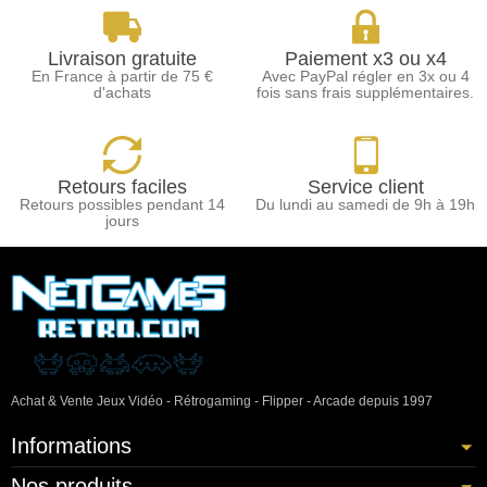
Livraison gratuite
Paiement x3 ou x4
En France à partir de 75 €
Avec PayPal régler en 3x ou 4
d'achats
fois sans frais supplémentaires.
Retours faciles
Service client
Retours possibles pendant 14
Du lundi au samedi de 9h à 19h
jours
Achat & Vente Jeux Vidéo - Rétrogaming - Flipper - Arcade depuis 1997
Informations
Nos produits