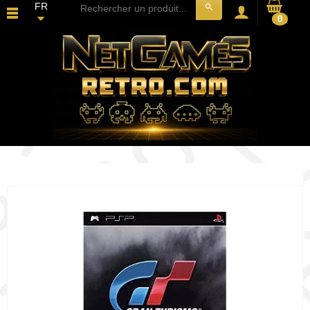
FR
search
0