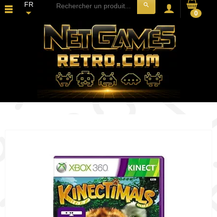
FR
search
0