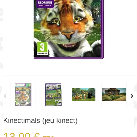
‹
›
Kinectimals (jeu kinect)
13,00 €