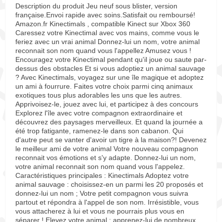
Description du produit Jeu neuf sous blister, version
française.Envoi rapide avec soins.Satisfait ou remboursé!
Amazon.fr Kinectimals , compatible Kinect sur Xbox 360
Caressez votre Kinectimal avec vos mains, comme vous le
feriez avec un vrai animal Donnez-lui un nom, votre animal
reconnait son nom quand vous l'appellez Amusez vous !
Encouragez votre Kinectimal pendant qu'il joue ou saute par-
dessus des obstacles Et si vous adoptiez un animal sauvage
? Avec Kinectimals, voyagez sur une île magique et adoptez
un ami à fourrure. Faites votre choix parmi cinq animaux
exotiques tous plus adorables les uns que les autres.
Apprivoisez-le, jouez avec lui, et participez à des concours
Explorez l'île avec votre compagnon extraordinaire et
découvrez des paysages merveilleux. Et quand la journée a
été trop fatigante, ramenez-le dans son cabanon. Qui
d'autre peut se vanter d'avoir un tigre à la maison?! Devenez
le meilleur ami de votre animal Votre nouveau compagnon
reconnait vos émotions et s'y adapte. Donnez-lui un nom,
votre animal reconnait son nom quand vous l'appelez.
Caractéristiques principales : Kinectimals Adoptez votre
animal sauvage : choisissez-en un parmi les 20 proposés et
donnez-lui un nom ; Votre petit compagnon vous suivra
partout et répondra à l'appel de son nom. Irrésistible, vous
vous attacherez à lui et vous ne pourrais plus vous en
séparer ! Elevez votre animal : apprenez-lui de nombreux