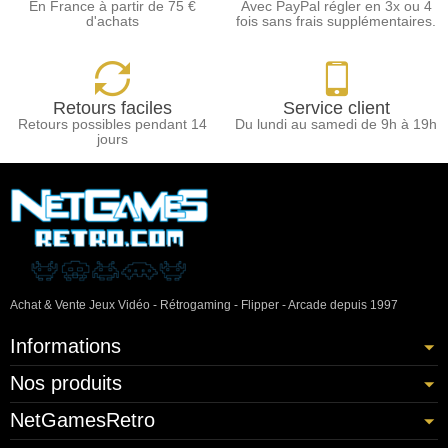
En France à partir de 75 €
Avec PayPal régler en 3x ou 4
d'achats
fois sans frais supplémentaires.
Retours faciles
Service client
Retours possibles pendant 14
Du lundi au samedi de 9h à 19h
jours
Achat & Vente Jeux Vidéo - Rétrogaming - Flipper - Arcade depuis 1997
Informations
Nos produits
NetGamesRetro