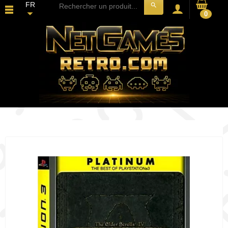
FR
search
0