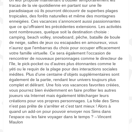
on leur propose maintenant d'oublier temporairement les
tracas de la vie quotidienne en partant sur une île
paradisiaque où ils pourront découvrir de superbes plages
tropicales, des forêts naturelles et même des montagnes
enneigées. Ces vacances s'annoncent aussi passionnantes
que ce qu'offraient les précédentes extensions. Les activités
sont nombreuses, quelque soit la destination choisie :
camping, beach volley, snowboard, pêche, bataille de boule
de neige, salles de jeux ou escapades en amoureux, vous
n'aurez que l'embarras du choix pour occuper efficacement
votre famille virtuelle. Ce sera également l'occasion de
rencontrer de nouveaux personnages comme le directeur de
l'île, le pick-pocket ou d'autres plus étonnantes comme le
yéti ou le requin de la plage pour des interactions sociales
inédites. Plus d'une centaine d'objets supplémentaires sont
également de la partie, rendant leur univers toujours plus
complet et délirant. Une fois vos vacances favorites créées,
vous pourrez bien évidemment en faire profiter les autres
joueurs via Internet mais également télécharger leurs
créations pour vos propres personnages. La folie des Sims
n'est pas prête de s'arrêter et c'est tant mieux ! Alors à
quand un add-on pour pouvoir envoyer nos Sims dans
l'espace ou les faire voyager dans le temps ? --Vincent
Maulon