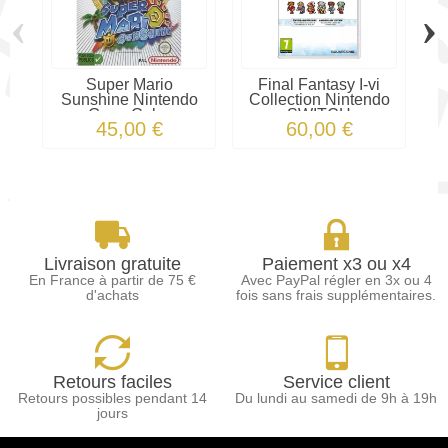
‹
›
Super Mario
Final Fantasy I-vi
S
Sunshine Nintendo
Collection Nintendo
GameCube
SWITCH
45,00 €
60,00 €
Livraison gratuite
Paiement x3 ou x4
En France à partir de 75 €
Avec PayPal régler en 3x ou 4
d'achats
fois sans frais supplémentaires.
Retours faciles
Service client
Retours possibles pendant 14
Du lundi au samedi de 9h à 19h
jours