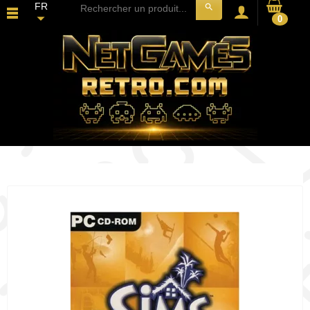
FR
search
0