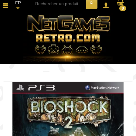
FR
search
0