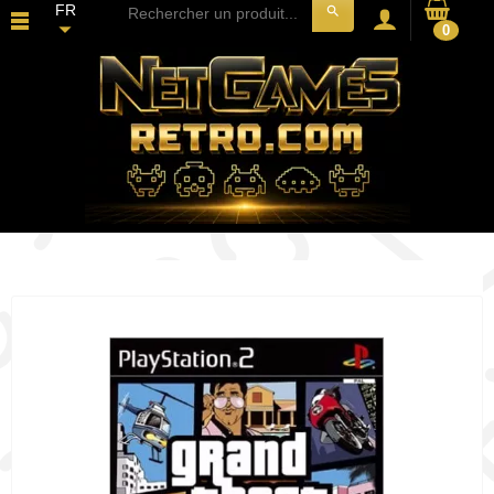
FR
search
0