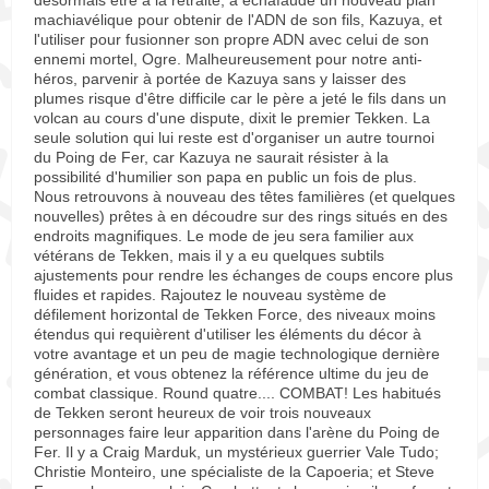
désormais être à la retraite, a échafaudé un nouveau plan
machiavélique pour obtenir de l'ADN de son fils, Kazuya, et
l'utiliser pour fusionner son propre ADN avec celui de son
ennemi mortel, Ogre. Malheureusement pour notre anti-
héros, parvenir à portée de Kazuya sans y laisser des
plumes risque d'être difficile car le père a jeté le fils dans un
volcan au cours d'une dispute, dixit le premier Tekken. La
seule solution qui lui reste est d'organiser un autre tournoi
du Poing de Fer, car Kazuya ne saurait résister à la
possibilité d'humilier son papa en public un fois de plus.
Nous retrouvons à nouveau des têtes familières (et quelques
nouvelles) prêtes à en découdre sur des rings situés en des
endroits magnifiques. Le mode de jeu sera familier aux
vétérans de Tekken, mais il y a eu quelques subtils
ajustements pour rendre les échanges de coups encore plus
fluides et rapides. Rajoutez le nouveau système de
défilement horizontal de Tekken Force, des niveaux moins
étendus qui requièrent d'utiliser les éléments du décor à
votre avantage et un peu de magie technologique dernière
génération, et vous obtenez la référence ultime du jeu de
combat classique. Round quatre.... COMBAT! Les habitués
de Tekken seront heureux de voir trois nouveaux
personnages faire leur apparition dans l'arène du Poing de
Fer. Il y a Craig Marduk, un mystérieux guerrier Vale Tudo;
Christie Monteiro, une spécialiste de la Capoeria; et Steve