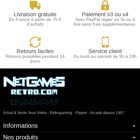
Livraison gratuite
Paiement x3 ou x4
En France à partir de 75 €
Avec PayPal régler en 3x ou 4
d'achats
fois sans frais supplémentaires.
Retours faciles
Service client
Retours possibles pendant 14
Du lundi au samedi de 9h à 19h
jours
Achat & Vente Jeux Vidéo - Rétrogaming - Flipper - Arcade depuis 1997
Informations
Nos produits