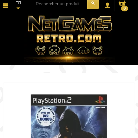
FR
search
0