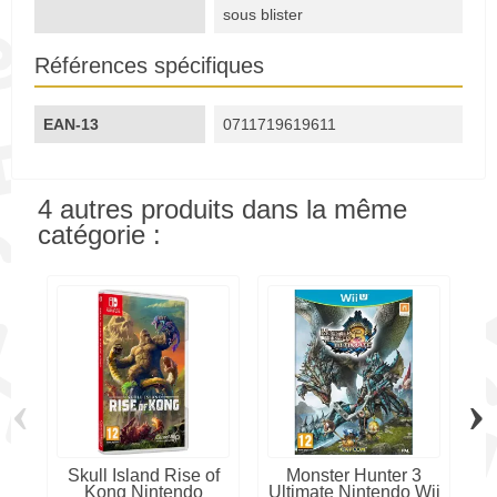
sous blister
Références spécifiques
EAN-13
0711719619611
4 autres produits dans la même
catégorie :
‹
›
Skull Island Rise of
Monster Hunter 3
J
Kong Nintendo
Ultimate Nintendo Wii
sp