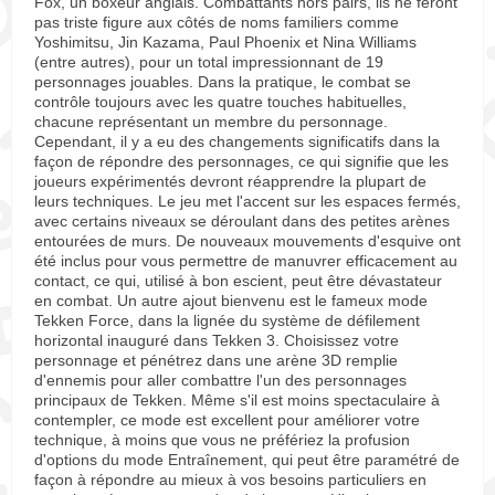
Fox, un boxeur anglais. Combattants hors pairs, ils ne feront
pas triste figure aux côtés de noms familiers comme
Yoshimitsu, Jin Kazama, Paul Phoenix et Nina Williams
(entre autres), pour un total impressionnant de 19
personnages jouables. Dans la pratique, le combat se
contrôle toujours avec les quatre touches habituelles,
chacune représentant un membre du personnage.
Cependant, il y a eu des changements significatifs dans la
façon de répondre des personnages, ce qui signifie que les
joueurs expérimentés devront réapprendre la plupart de
leurs techniques. Le jeu met l'accent sur les espaces fermés,
avec certains niveaux se déroulant dans des petites arènes
entourées de murs. De nouveaux mouvements d'esquive ont
été inclus pour vous permettre de manuvrer efficacement au
contact, ce qui, utilisé à bon escient, peut être dévastateur
en combat. Un autre ajout bienvenu est le fameux mode
Tekken Force, dans la lignée du système de défilement
horizontal inauguré dans Tekken 3. Choisissez votre
personnage et pénétrez dans une arène 3D remplie
d'ennemis pour aller combattre l'un des personnages
principaux de Tekken. Même s'il est moins spectaculaire à
contempler, ce mode est excellent pour améliorer votre
technique, à moins que vous ne préfériez la profusion
d'options du mode Entraînement, qui peut être paramétré de
façon à répondre au mieux à vos besoins particuliers en