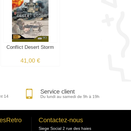
Conflict Desert Storm
41,00 €
Service client
nt 14
Du lundi au samedi de 9h à 19h
esRetro
Contactez-nous
Siege Social 2 rue des haies