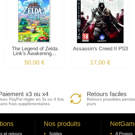
The Legend of Zelda
Assassin's Creed II PS3
Link's Awakening...
50,00 €
17,00 €
Paiement x3 ou x4
Retours faciles
Avec PayPal régler en 3x ou 4 fois
Retours possibles penda
sans frais supplémentaires.
jours
tions
Nos produits
NetGam
s et retours
Soldes
A Propos