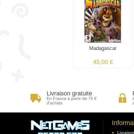
Madagascar
45,00 €
Livraison gratuite
En France à partir de 75 €
d'achats
Informa
Livraison