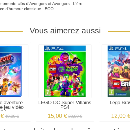
s moments-clés d'Avengers et Avengers : L'ère
 once d'humour classique LEGO.
Vous aimerez aussi
e aventure
LEGO DC Super Villains
Lego Bra
e jeu vidéo
PS4
PS4
 €
15,00 €
12,00 
40,00 €
30,00 €