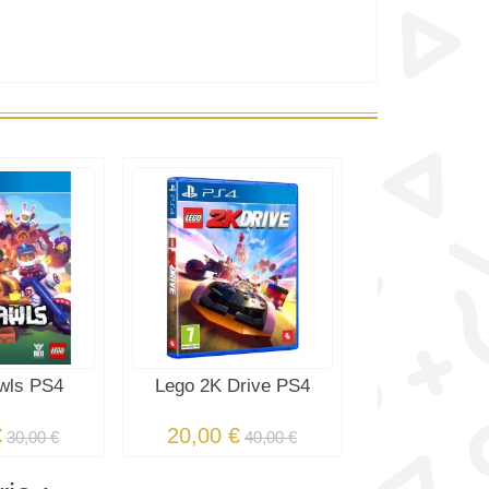
wls PS4
Lego 2K Drive PS4
€
20,00 €
30,00 €
40,00 €