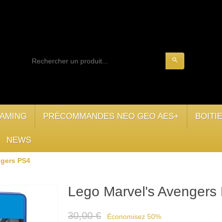
search
AMING
PRÉCOMMANDES NEO GEO AES+
BOITI
NEWS
ngers PS4
Lego Marvel's Avengers
30,00 €
Économisez 50%