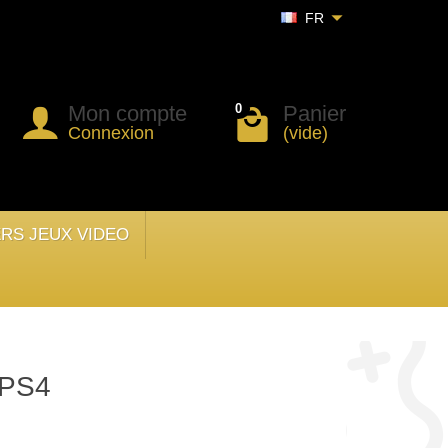
FR
Mon compte
Panier
0
Connexion
(vide)
ERS JEUX VIDEO
 PS4