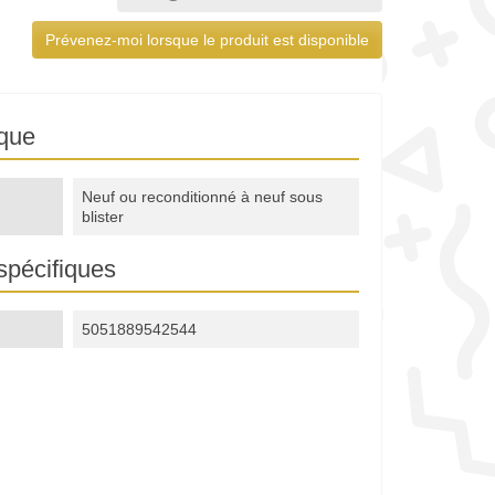
Prévenez-moi lorsque le produit est disponible
ique
Neuf ou reconditionné à neuf sous
blister
spécifiques
5051889542544