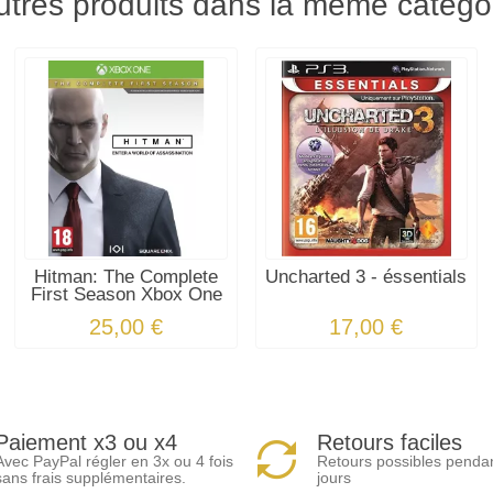
utres produits dans la même catégor
Hitman: The Complete
Uncharted 3 - éssentials
First Season Xbox One
25,00 €
17,00 €
Paiement x3 ou x4
Retours faciles
Avec PayPal régler en 3x ou 4 fois
Retours possibles penda
sans frais supplémentaires.
jours