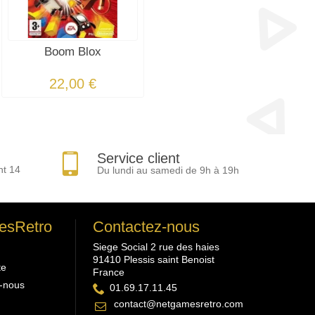
Boom Blox
22,00 €
Service client
nt 14
Du lundi au samedi de 9h à 19h
esRetro
Contactez-nous
Siege Social 2 rue des haies
91410 Plessis saint Benoist
te
France
-nous
01.69.17.11.45
contact@netgamesretro.com