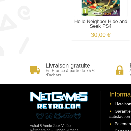
Hello Neighbor Hide and
Seek PS4
30,00 €
Livraison gratuite
En France à partir de 75 €
d'achats
Informa
Livraison
Garantie
satisfaction
Paiement
Achat & Vente Jeux Vidéo -
Rétrogaming - Flipper - Arcade