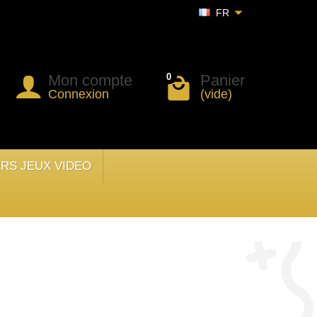
FR
Mon compte
Panier
0
Connexion
(vide)
ERS JEUX VIDEO