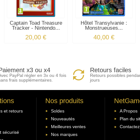
Captain Toad Treasure
Hôtel Transylvanie :
Tracker - Nintendo...
Monstrueuses...
20,00 €
40,00 €
Paiement x3 ou x4
Retours faciles
Avec PayPal régler en 3x ou 4 fois
Retours possibles penda
sans frais supplémentaires.
jours
tions
Nos produits
NetGam
s et retours
Soldes
A Propos
Nouveautés
Plan du si
Meilleures ventes
Contactez
 sécurisé
Nos marques