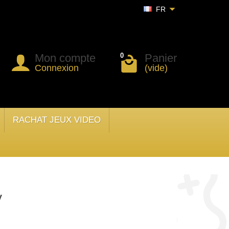
FR
Mon compte
Panier
0
Connexion
(vide)
RACHAT JEUX VIDEO
y