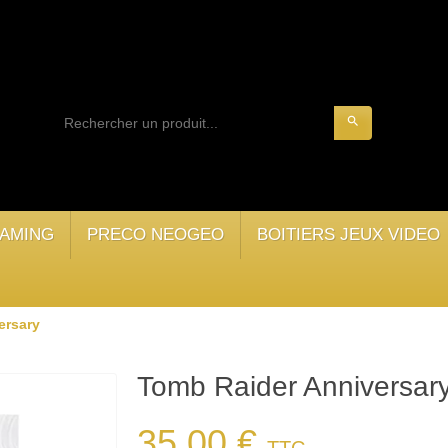
search
AMING
PRECO NEOGEO
BOITIERS JEUX VIDEO
ersary
Tomb Raider Anniversar
35,00 €