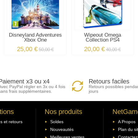
Disneyland Adventures
Wipeout Omega
Xbox One
Collection PS4
25,00 €
20,00 €
50,00 €
40,00 €
Paiement x3 ou x4
Retours faciles
Avec PayPal régler en 3x ou 4 fois
Retours possibles penda
sans frais supplémentaires.
jours
tions
Nos produits
NetGam
s et retours
Soldes
A Propos
Nouveautés
Plan du si
Meilleures ventes
Contactez