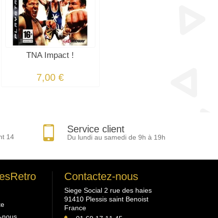
TNA Impact !
7,00 €
Service client
nt 14
Du lundi au samedi de 9h à 19h
esRetro
Contactez-nous
Siege Social 2 rue des haies
91410 Plessis saint Benoist
te
France
-nous