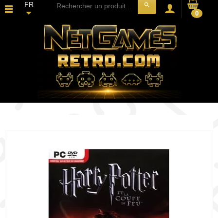
FR
search
0