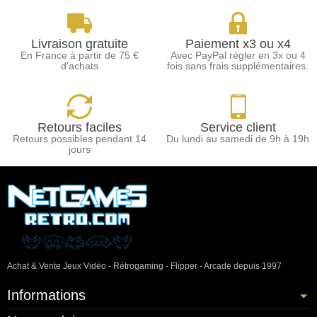
Livraison gratuite
Paiement x3 ou x4
En France à partir de 75 €
Avec PayPal régler en 3x ou 4
d'achats
fois sans frais supplémentaires.
Retours faciles
Service client
Retours possibles pendant 14
Du lundi au samedi de 9h à 19h
jours
Achat & Vente Jeux Vidéo - Rétrogaming - Flipper - Arcade depuis 1997
Informations