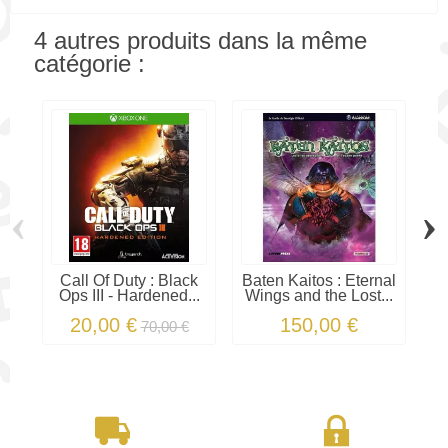
4 autres produits dans la même
catégorie :
‹
›
Call Of Duty : Black
Baten Kaitos : Eternal
A
Ops III - Hardened...
Wings and the Lost...
20,00 €
150,00 €
70,00 €