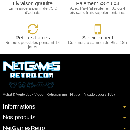
Livraison gratuite
Paiement x3 ou x4
En France à partir de 75 €
Avec PayPal régler en 3x ou 4
d'achats
fois sans frais supplémentaires.
Retours faciles
Service client
Retours possibles pendant 14
Du lundi au samedi de 9h à 19h
jours
Achat & Vente Jeux Vidéo - Rétrogaming - Flipper - Arcade depuis 1997
Informations
Nos produits
NetGamesRetro