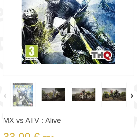
‹
›
MX vs ATV : Alive
33,00 €