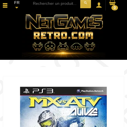
FR
search
0