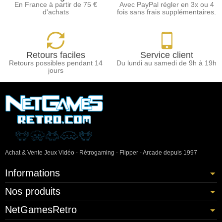
En France à partir de 75 €
Avec PayPal régler en 3x ou 4
d'achats
fois sans frais supplémentaires.
Retours faciles
Service client
Retours possibles pendant 14
Du lundi au samedi de 9h à 19h
jours
Achat & Vente Jeux Vidéo - Rétrogaming - Flipper - Arcade depuis 1997
Informations
Nos produits
NetGamesRetro