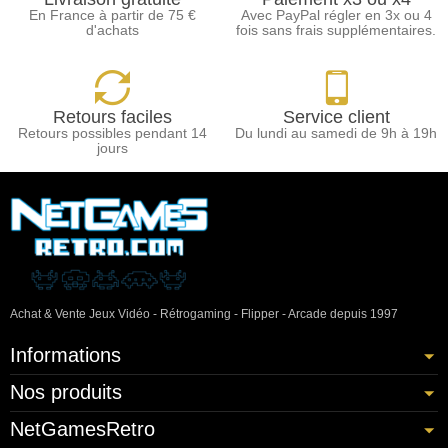
En France à partir de 75 €
Avec PayPal régler en 3x ou 4
d'achats
fois sans frais supplémentaires.
Retours faciles
Service client
Retours possibles pendant 14
Du lundi au samedi de 9h à 19h
jours
Achat & Vente Jeux Vidéo - Rétrogaming - Flipper - Arcade depuis 1997
Informations
Nos produits
NetGamesRetro