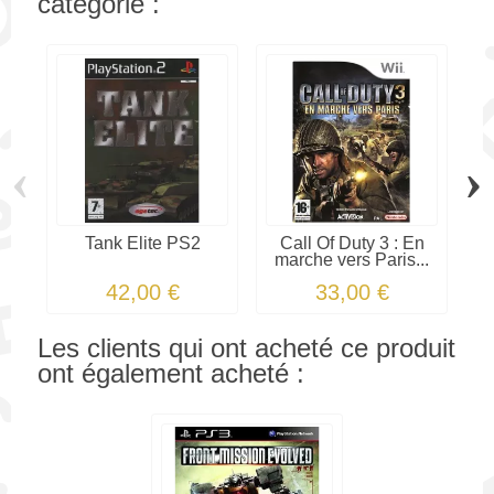
catégorie :
‹
›
Tank Elite PS2
Call Of Duty 3 : En
W
marche vers Paris...
42,00 €
33,00 €
Les clients qui ont acheté ce produit
ont également acheté :