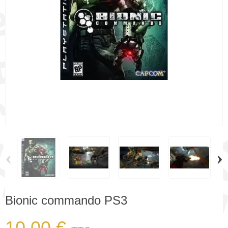
‹
›
Bionic commando PS3
10,00 €