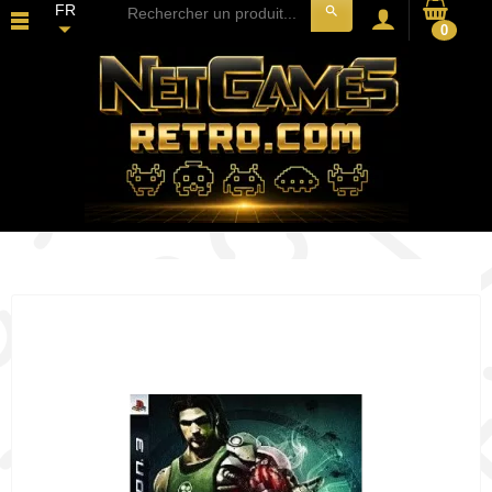
FR
search
0