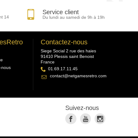
Service client
nt 14
Du lundi au samedi de 9h à 19h
esRetro
Contactez-nous
Siege Social 2 rue des haies
91410 Plessis saint Benoist
te
France
-nous
01.69.17.11.45
contact@netgamesretro.com
Suivez-nous