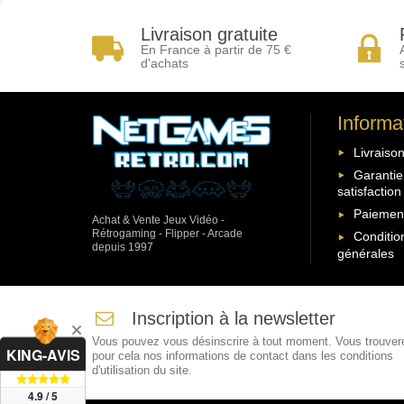
Livraison gratuite
En France à partir de 75 €
d'achats
Informa
Livraison
Garantie
satisfaction
Paiement
Achat & Vente Jeux Vidéo -
Rétrogaming - Flipper - Arcade
Conditio
depuis 1997
générales
Inscription à la newsletter
Vous pouvez vous désinscrire à tout moment. Vous trouver
KING-AVIS
pour cela nos informations de contact dans les conditions
d'utilisation du site.
4.9 / 5