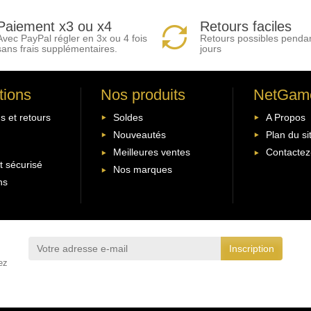
Paiement x3 ou x4
Retours faciles
Avec PayPal régler en 3x ou 4 fois
Retours possibles penda
sans frais supplémentaires.
jours
tions
Nos produits
NetGam
s et retours
Soldes
A Propos
Nouveautés
Plan du si
Meilleures ventes
Contactez
 sécurisé
Nos marques
ns
ez