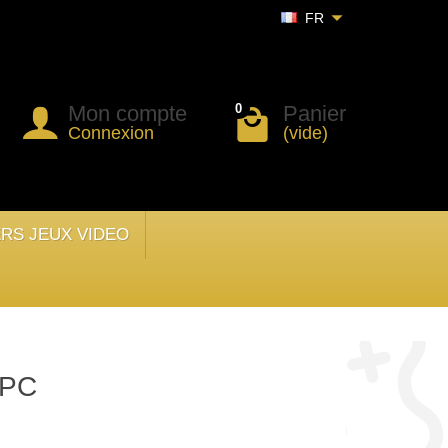
FR
Mon compte
Panier
0
Connexion
(vide)
ERS JEUX VIDEO
 PC