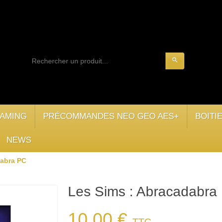
search
AMING
PRÉCOMMANDES NEO GEO AES+
BOITI
NEWS
dabra PC
Les Sims : Abracadabra
10,00 €