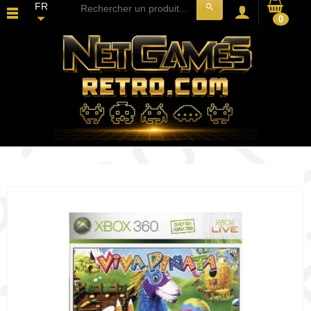
FR
search
0