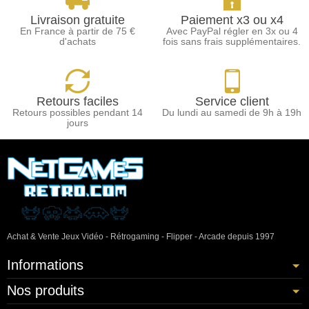
Livraison gratuite
Paiement x3 ou x4
En France à partir de 75 €
Avec PayPal régler en 3x ou 4
d'achats
fois sans frais supplémentaires.
Retours faciles
Service client
Retours possibles pendant 14
Du lundi au samedi de 9h à 19h
jours
Achat & Vente Jeux Vidéo - Rétrogaming - Flipper - Arcade depuis 1997
Informations
Nos produits