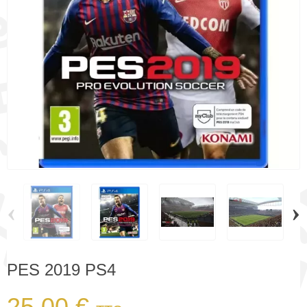
‹
›
PES 2019 PS4
25,00 €