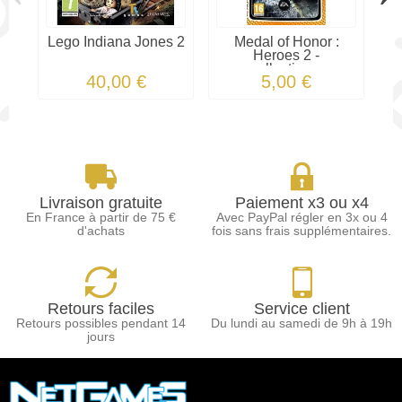
Lego Indiana Jones 2
Medal of Honor :
Heroes 2 -
N
collection...
40,00 €
5,00 €
Livraison gratuite
Paiement x3 ou x4
En France à partir de 75 €
Avec PayPal régler en 3x ou 4
d'achats
fois sans frais supplémentaires.
Retours faciles
Service client
Retours possibles pendant 14
Du lundi au samedi de 9h à 19h
jours