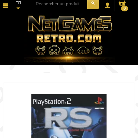
FR
search
0