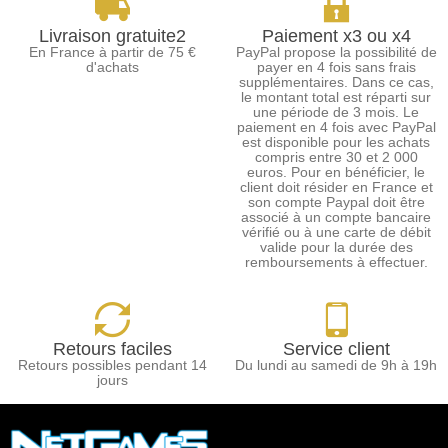
Livraison gratuite2
Paiement x3 ou x4
En France à partir de 75 €
PayPal propose la possibilité de
d'achats
payer en 4 fois sans frais
supplémentaires. Dans ce cas,
le montant total est réparti sur
une période de 3 mois. Le
paiement en 4 fois avec PayPal
est disponible pour les achats
compris entre 30 et 2 000
euros. Pour en bénéficier, le
client doit résider en France et
son compte Paypal doit être
associé à un compte bancaire
vérifié ou à une carte de débit
valide pour la durée des
remboursements à effectuer.
Retours faciles
Service client
Retours possibles pendant 14
Du lundi au samedi de 9h à 19h
jours