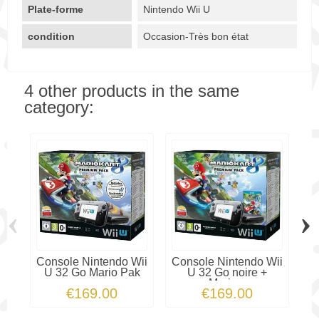
Plate-forme
Nintendo Wii U
condition
Occasion-Très bon état
4 other products in the same
category:
‹
›
Console Nintendo Wii
Console Nintendo Wii
Co
U 32 Go Mario Pak
U 32 Go noire +
U 
Mario...
€169.00
€169.00