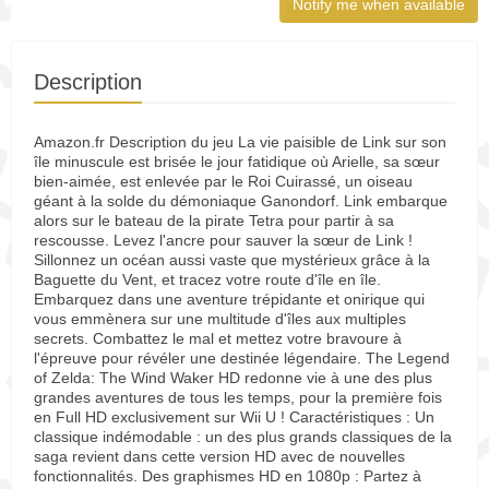
Notify me when available
Description
Amazon.fr Description du jeu La vie paisible de Link sur son
île minuscule est brisée le jour fatidique où Arielle, sa sœur
bien-aimée, est enlevée par le Roi Cuirassé, un oiseau
géant à la solde du démoniaque Ganondorf. Link embarque
alors sur le bateau de la pirate Tetra pour partir à sa
rescousse. Levez l'ancre pour sauver la sœur de Link !
Sillonnez un océan aussi vaste que mystérieux grâce à la
Baguette du Vent, et tracez votre route d'île en île.
Embarquez dans une aventure trépidante et onirique qui
vous emmènera sur une multitude d'îles aux multiples
secrets. Combattez le mal et mettez votre bravoure à
l'épreuve pour révéler une destinée légendaire. The Legend
of Zelda: The Wind Waker HD redonne vie à une des plus
grandes aventures de tous les temps, pour la première fois
en Full HD exclusivement sur Wii U ! Caractéristiques : Un
classique indémodable : un des plus grands classiques de la
saga revient dans cette version HD avec de nouvelles
fonctionnalités. Des graphismes HD en 1080p : Partez à