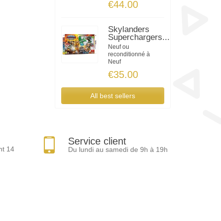
€44.00
Skylanders
Superchargers...
Neuf ou
reconditionné à
Neuf
€35.00
All best sellers
Service client
nt 14
Du lundi au samedi de 9h à 19h