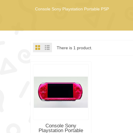
Console Sony Playstation Portable PSP
There is 1 product.
OUT-OF-STOCK
Console Sony
Playstation Portable