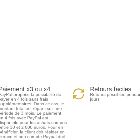
Paiement x3 ou x4
Retours faciles
PayPal propose la possibilité de
Retours possibles penda
payer en 4 fois sans frais
jours
supplémentaires. Dans ce cas, le
montant total est réparti sur une
période de 3 mois. Le paiement
en 4 fois avec PayPal est
disponible pour les achats compris
entre 30 et 2 000 euros. Pour en
bénéficier, le client doit résider en
France et son compte Paypal doit