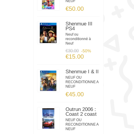
NEUF
€50.00
Shenmue III
PS4
Neuf ou
reconditionné à
Neuf
€30.00
-50%
€15.00
Shenmue I & II
NEUF OU
RECONDITIONNE A
NEUF
€45.00
Outrun 2006 :
Coast 2 coast
NEUF OU
RECONDITIONNE A
NEUF