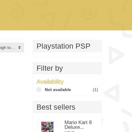
Playstation PSP
Price, high to low
Filter by
Availability
Not available
(1)
Best sellers
Mario Kart 8
Deluxe...