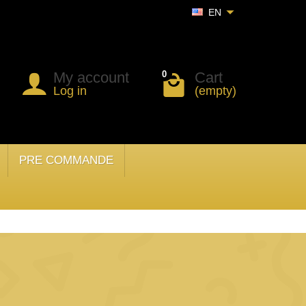
EN
My account
Cart
0
Log in
(empty)
PRE COMMANDE