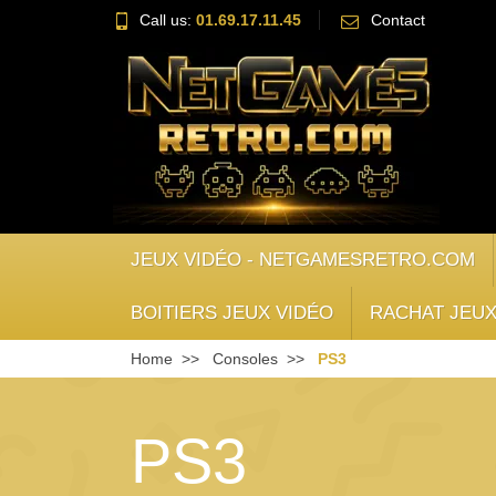
Call us:
01.69.17.11.45
Contact
JEUX VIDÉO - NETGAMESRETRO.COM
BOITIERS JEUX VIDÉO
RACHAT JEUX
Home
Consoles
PS3
PS3