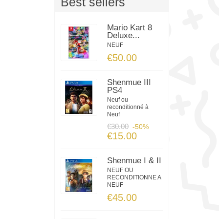
Best sellers
Mario Kart 8
Deluxe...
NEUF
€50.00
Shenmue III
PS4
Neuf ou
reconditionné à
Neuf
€30.00
-50%
€15.00
Shenmue I & II
NEUF OU
RECONDITIONNE A
NEUF
€45.00