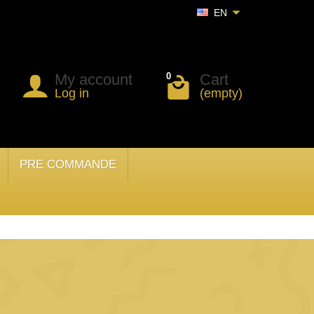
EN
My account
Cart
0
Log in
(empty)
PRE COMMANDE