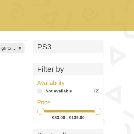
PS3
Price, high to low
Filter by
Availability
Not available
(2)
Price
€83.00 - €139.00