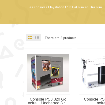
Les consoles Playstation PS3 Fat slim et ultra slim
There are 2 products.
OUT-OF-STOCK
OUT-OF-S
Console PS3 320 Go
Console PS
noire + Uncharted 3 :...
noir