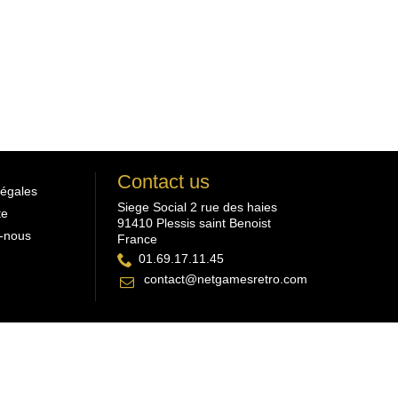
Contact us
légales
Siege Social 2 rue des haies
te
91410 Plessis saint Benoist
-nous
France
01.69.17.11.45
contact@netgamesretro.com