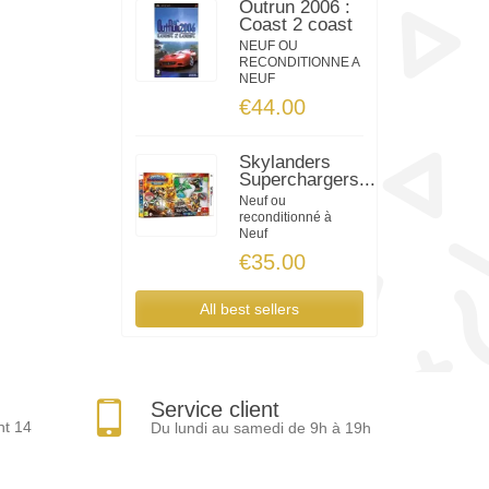
Outrun 2006 :
Coast 2 coast
NEUF OU
RECONDITIONNE A
NEUF
€44.00
Skylanders
Superchargers...
Neuf ou
reconditionné à
Neuf
€35.00
All best sellers
Service client
nt 14
Du lundi au samedi de 9h à 19h