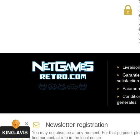
Livraison
Garantie
satisfaction
Paiement
Conditio
générales
Newsletter registration
KING-AVIS
You may unsubscribe at any moment. For that purpose, pl
find our contact info in the legal notice.