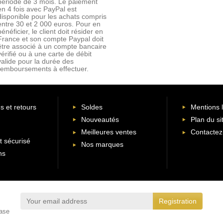
période de 3 mois. Le paiement
en 4 fois avec PayPal est
disponible pour les achats compris
entre 30 et 2 000 euros. Pour en
bénéficier, le client doit résider en
France et son compte Paypal doit
être associé à un compte bancaire
vérifié ou à une carte de débit
valide pour la durée des
remboursements à effectuer.
s et retours
Soldes
Mentions 
Nouveautés
Plan du si
Meilleures ventes
Contactez
 sécurisé
Nos marques
ns
ease