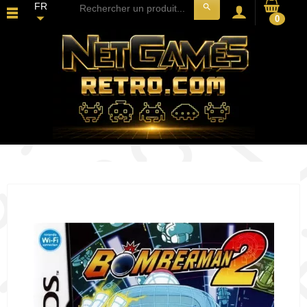
FR
search
0