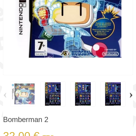
‹
›
Bomberman 2
32,00 €