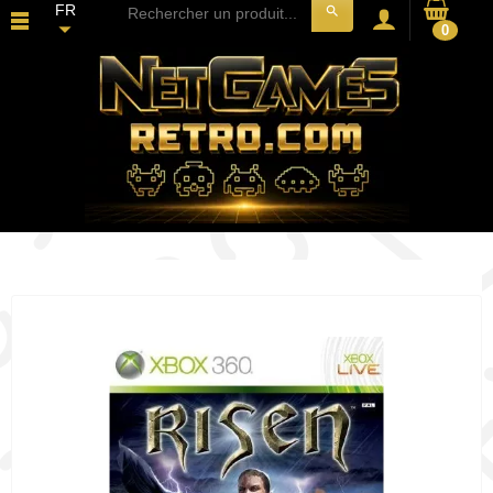
FR
search
0