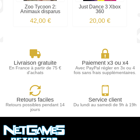
Zoo Tycoon 2:
Just Dance 3 Xbox
Animaux disparus
360
42,00 €
20,00 €
Livraison gratuite
Paiement x3 ou x4
En France à partir de 75 €
Avec PayPal régler en 3x ou 4
d'achats
fois sans frais supplémentaires.
Retours faciles
Service client
Retours possibles pendant 14
Du lundi au samedi de 9h à 19h
jours