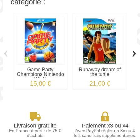
catégorie :
‹
›
Game Party
Runaway dream of
H
Champions Nintendo
the turtle
Wii U
15,00 €
21,00 €
Livraison gratuite
Paiement x3 ou x4
En France à partir de 75 €
Avec PayPal régler en 3x ou 4
d'achats
fois sans frais supplémentaires.