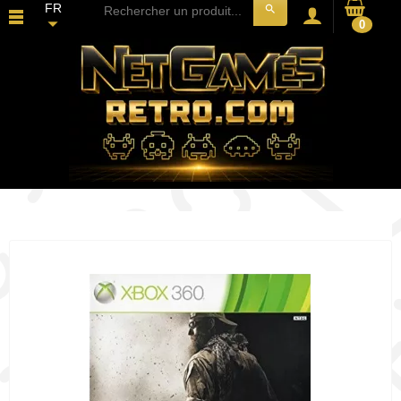
FR
search
0