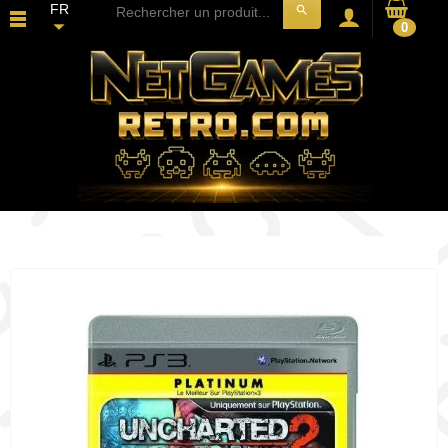
FR
search
0