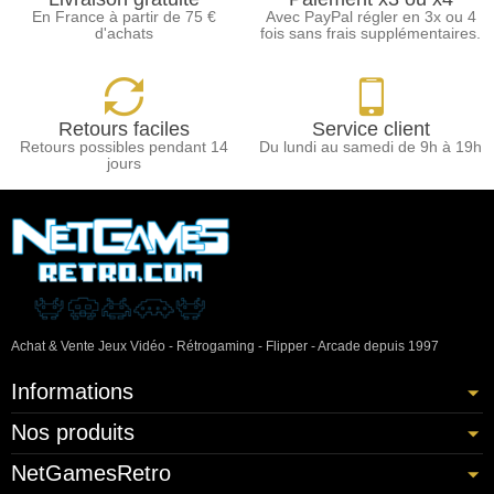
En France à partir de 75 €
Avec PayPal régler en 3x ou 4
d'achats
fois sans frais supplémentaires.
Retours faciles
Service client
Retours possibles pendant 14
Du lundi au samedi de 9h à 19h
jours
Achat & Vente Jeux Vidéo - Rétrogaming - Flipper - Arcade depuis 1997
Informations
Nos produits
NetGamesRetro