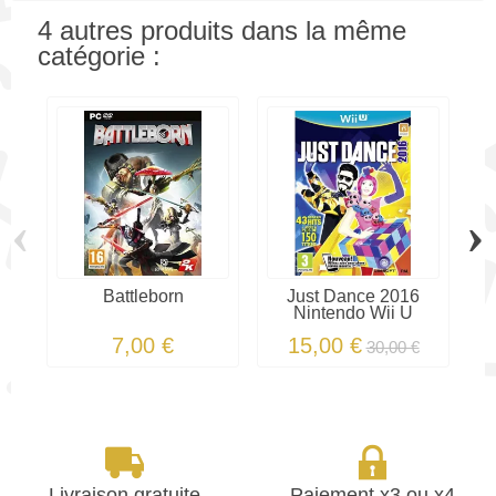
4 autres produits dans la même
catégorie :
‹
›
Battleborn
Just Dance 2016
F
Nintendo Wii U
7,00 €
15,00 €
30,00 €
Livraison gratuite
Paiement x3 ou x4