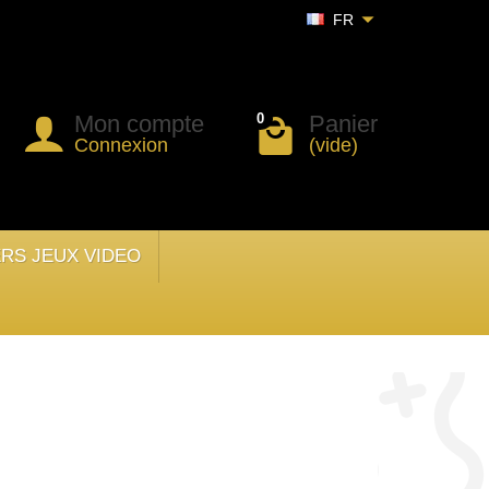
FR
Mon compte
Panier
0
Connexion
(vide)
ERS JEUX VIDEO