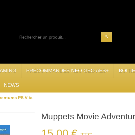
search
AMING
PRÉCOMMANDES NEO GEO AES+
BOITI
NEWS
entures PS Vita
Muppets Movie Adventur
15,00 €