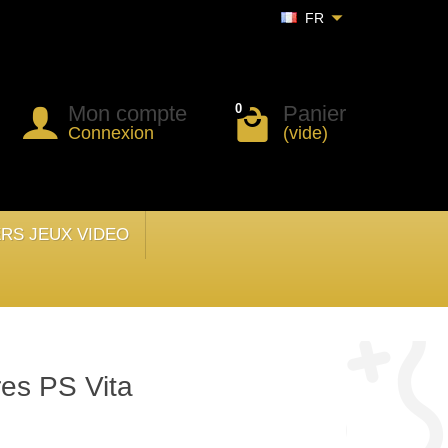
FR
Mon compte
Panier
0
Connexion
(vide)
ERS JEUX VIDEO
es PS Vita