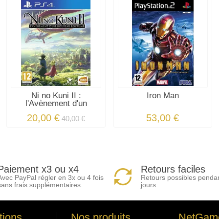
Ni no Kuni II :
Iron Man
l'Avènement d'un
nouveau...
20,00 €
53,00 €
40,00 €
Paiement x3 ou x4
Retours faciles
Avec PayPal régler en 3x ou 4 fois
Retours possibles penda
sans frais supplémentaires.
jours
tions
Nos produits
NetGam