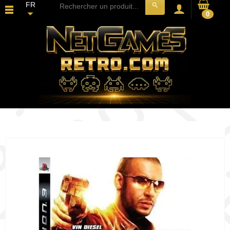
FR
search
0