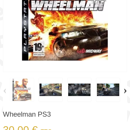
‹
›
Wheelman PS3
30,00 €