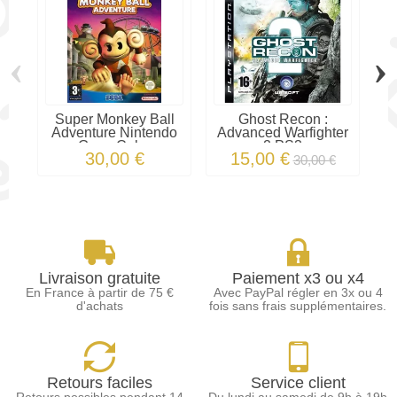
‹
›
Super Monkey Ball
Ghost Recon :
Adventure Nintendo
Advanced Warfighter
GameCube
2 PS3
30,00 €
15,00 €
30,00 €
Livraison gratuite
Paiement x3 ou x4
En France à partir de 75 €
Avec PayPal régler en 3x ou 4
d'achats
fois sans frais supplémentaires.
Retours faciles
Service client
Retours possibles pendant 14
Du lundi au samedi de 9h à 19h