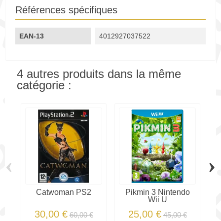
Références spécifiques
EAN-13
4012927037522
4 autres produits dans la même
catégorie :
‹
›
Catwoman PS2
Pikmin 3 Nintendo
G
Wii U
30,00 €
25,00 €
60,00 €
45,00 €