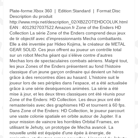
Plate-forme:Xbox 360 | Edition:Standard | Format:Disc
Description du produit
http://www.rmjv.net/description_02/XB2ZOTEHDCOLUK.html
EAN : 4012927037522 Amazon.fr Zone of the Enders HD
Collection La série Zone of the Enders comprend deux jeux
de tir objectif avec d'impressionnants Mecha combattants.
Elle a été inventée par Hideo Kojima, le créateur de METAL
GEAR SOLID. Ces jeux offrent au joueur un contrôle total
sur un robot Mecha géant qui s'élève contre d'autres
Mechas lors de spectaculaires combats aériens. Malgré tout,
les jeux Zones of the Enders présentent au fond l'histoire
classique d'un jeune garçon ordinaire qui devient un héros
grâce à des rencontres dûes au hasard. L'histoire suit le
joueur lors de ses périples dans l'espace, et a été actualisée
grâce à une série deséquences animées. La série a été
mise à jour, et les deux titres classiques ont été réunis pour
Zone of the Enders: HD Collection. Les deux jeux ont été
remasterisés avec des graphismes HD et tournent à 60 fps.
Dans Zone of the Enders: HD Collection, le joueur parcourt
une vaste colonie spatiale en orbite autour de Jupiter. Il a
pour mission de vaincre les horribles Orbital Frames, en
utilisant le Jehuty, un prototype de Mecha avancé. La
nouvelle unité est équipée d'une épée à énergie, de