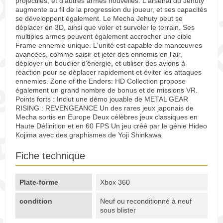
projectiles, et d'autres armes nouvelles. L'arsenal du Jehuty
augmente au fil de la progression du joueur, et ses capacités
se développent également. Le Mecha Jehuty peut se
déplacer en 3D, ainsi que voler et survoler le terrain. Ses
multiples armes peuvent également accrocher une cible
Frame ennemie unique. L'unité est capable de manœuvres
avancées, comme saisir et jeter des ennemis en l'air,
déployer un bouclier d'énergie, et utiliser des avions à
réaction pour se déplacer rapidement et éviter les attaques
ennemies. Zone of the Enders: HD Collection propose
également un grand nombre de bonus et de missions VR.
Points forts : Inclut une démo jouable de METAL GEAR
RISING : REVENGEANCE Un des rares jeux japonais de
Mecha sortis en Europe Deux célèbres jeux classiques en
Haute Définition et en 60 FPS Un jeu créé par le génie Hideo
Kojima avec des graphismes de Yoji Shinkawa
Fiche technique
Plate-forme
Xbox 360
condition
Neuf ou reconditionné à neuf
sous blister