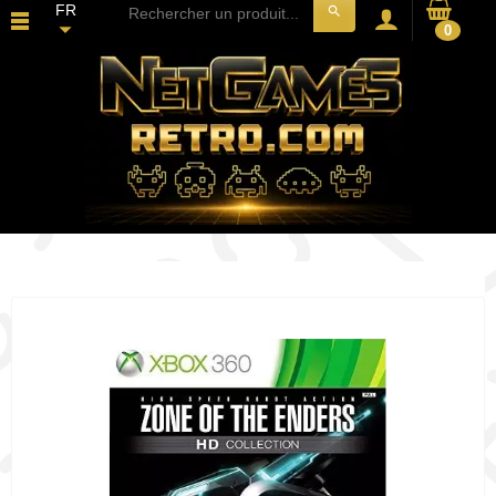
FR
search
0