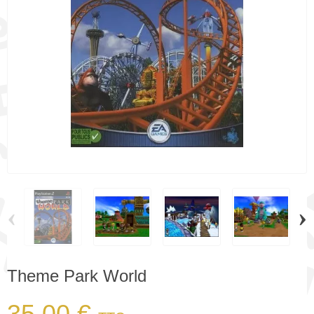
‹
›
Theme Park World
35,00 €