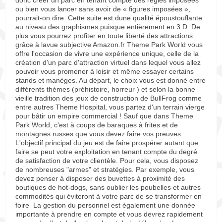
donc créer un parc en tenant compte des règles imposées
ou bien vous lancer sans avoir de « figures imposées »,
pourrait-on dire. Cette suite est dune qualité époustouflante
au niveau des graphismes puisque entièrement en 3 D. De
plus vous pourrez profiter en toute liberté des attractions
grâce à lavue subjective Amazon.fr Theme Park World vous
offre l'occasion de vivre une expérience unique, celle de la
création d'un parc d'attraction virtuel dans lequel vous allez
pouvoir vous promener à loisir et même essayer certains
stands et manèges. Au départ, le choix vous est donné entre
différents thèmes (préhistoire, horreur ) et selon la bonne
vieille tradition des jeux de construction de BullFrog comme
entre autres Theme Hospital, vous partez d'un terrain vierge
pour bâtir un empire commercial ! Sauf que dans Theme
Park World, c'est à coups de baraques à frites et de
montagnes russes que vous devez faire vos preuves.
L'objectif principal du jeu est de faire prospérer autant que
faire se peut votre exploitation en tenant compte du degré
de satisfaction de votre clientèle. Pour cela, vous disposez
de nombreuses "armes" et stratégies. Par exemple, vous
devez penser à disposer des buvettes à proximité des
boutiques de hot-dogs, sans oublier les poubelles et autres
commodités qui éviteront à votre parc de se transformer en
foire La gestion du personnel est également une donnée
importante à prendre en compte et vous devrez rapidement