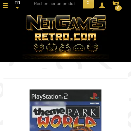
FR
search
0