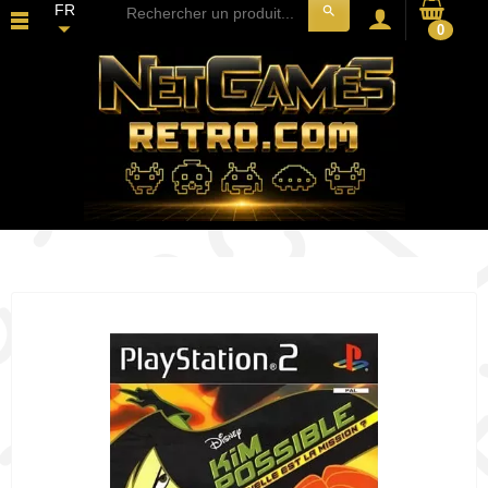
FR
search
0