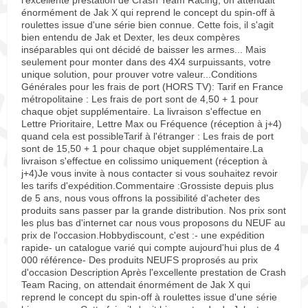
l'excellente prestation de Crash Team Racing, on attendait
énormément de Jak X qui reprend le concept du spin-off à
roulettes issue d'une série bien connue. Cette fois, il s'agit
bien entendu de Jak et Dexter, les deux compères
inséparables qui ont décidé de baisser les armes... Mais
seulement pour monter dans des 4X4 surpuissants, votre
unique solution, pour prouver votre valeur...Conditions
Générales pour les frais de port (HORS TV): Tarif en France
métropolitaine : Les frais de port sont de 4,50 + 1 pour
chaque objet supplémentaire. La livraison s'effectue en
Lettre Prioritaire, Lettre Max ou Fréquence (réception à j+4)
quand cela est possibleTarif à l'étranger : Les frais de port
sont de 15,50 + 1 pour chaque objet supplémentaire.La
livraison s'effectue en colissimo uniquement (réception à
j+4)Je vous invite à nous contacter si vous souhaitez revoir
les tarifs d'expédition.Commentaire :Grossiste depuis plus
de 5 ans, nous vous offrons la possibilité d'acheter des
produits sans passer par la grande distribution. Nos prix sont
les plus bas d'internet car nous vous proposons du NEUF au
prix de l'occasion.Hobbydiscount, c'est :- une expédition
rapide- un catalogue varié qui compte aujourd'hui plus de 4
000 référence- Des produits NEUFS proprosés au prix
d'occasion Description Après l'excellente prestation de Crash
Team Racing, on attendait énormément de Jak X qui
reprend le concept du spin-off à roulettes issue d'une série