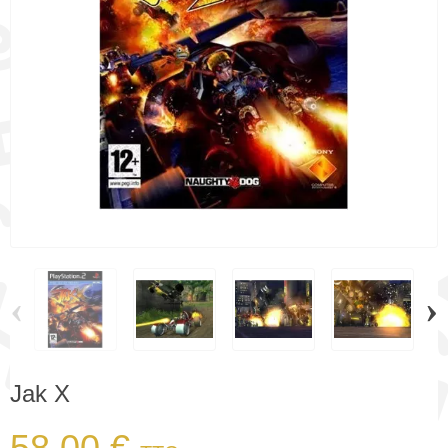
‹
›
Jak X
58,00 €