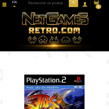
FR
search
0