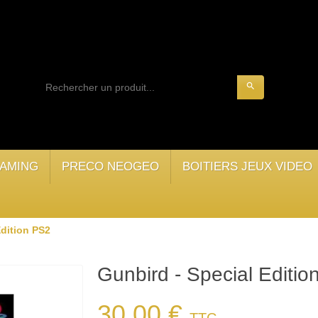
search
AMING
PRECO NEOGEO
BOITIERS JEUX VIDEO
Edition PS2
Gunbird - Special Editi
30,00 €