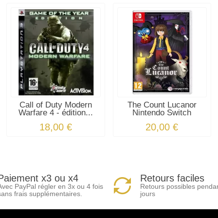
Call of Duty Modern
The Count Lucanor
Warfare 4 - édition...
Nintendo Switch
18,00 €
20,00 €
Paiement x3 ou x4
Retours faciles
Avec PayPal régler en 3x ou 4 fois
Retours possibles penda
sans frais supplémentaires.
jours