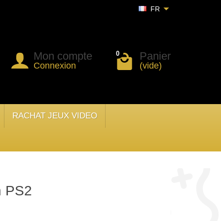
FR
Mon compte
Panier
0
Connexion
(vide)
RACHAT JEUX VIDEO
on PS2