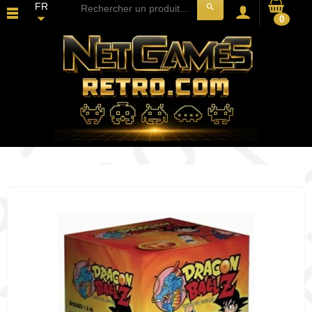
FR
search
0