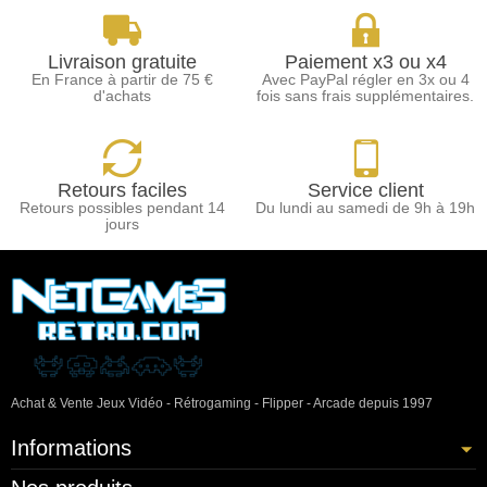
Livraison gratuite
Paiement x3 ou x4
En France à partir de 75 €
Avec PayPal régler en 3x ou 4
d'achats
fois sans frais supplémentaires.
Retours faciles
Service client
Retours possibles pendant 14
Du lundi au samedi de 9h à 19h
jours
Achat & Vente Jeux Vidéo - Rétrogaming - Flipper - Arcade depuis 1997
Informations