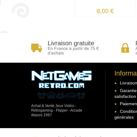
8,00 €
Livraison gratuite
En France à partir de 75 €
d'achats
Informa
Livraison
Garantie
satisfaction
Paiement
Achat & Vente Jeux Vidéo -
Rétrogaming - Flipper - Arcade
Conditio
depuis 1997
générales