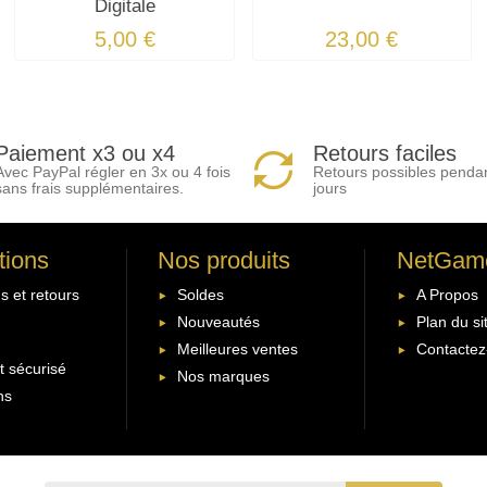
Digitale
5,00 €
23,00 €
Paiement x3 ou x4
Retours faciles
Avec PayPal régler en 3x ou 4 fois
Retours possibles penda
sans frais supplémentaires.
jours
tions
Nos produits
NetGam
s et retours
Soldes
A Propos
Nouveautés
Plan du si
Meilleures ventes
Contactez
 sécurisé
Nos marques
ns