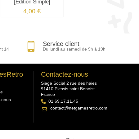
[Édition Simple]
4,00 €
Service client
nt 14
Du lundi au samedi de 9h à 19h
esRetro
Contactez-nous
Siege Social 2 rue des haies
91410 Plessis saint Benoist
te
France
-nous
01.69.17.11.45
contact@netgamesretro.com