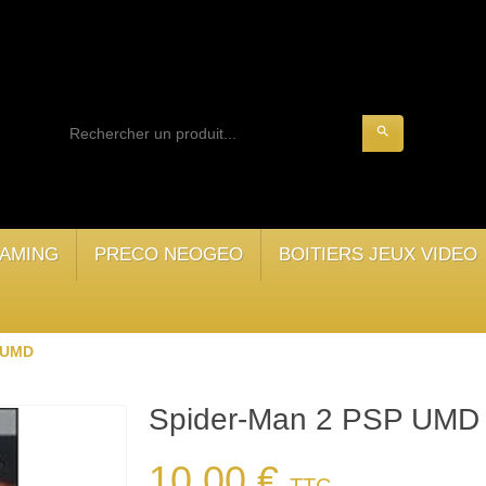
search
AMING
PRECO NEOGEO
BOITIERS JEUX VIDEO
 UMD
Spider-Man 2 PSP UMD
10,00 €