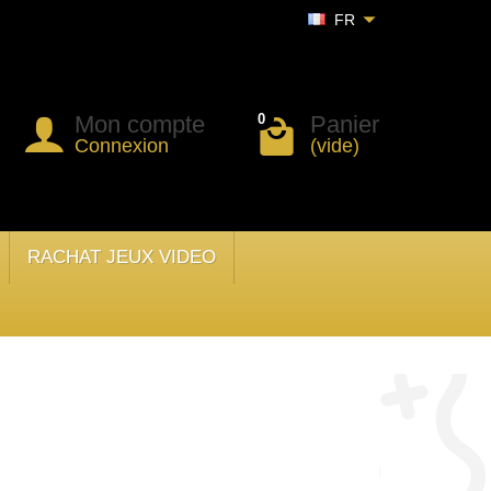
FR
Mon compte
Panier
0
Connexion
(vide)
RACHAT JEUX VIDEO