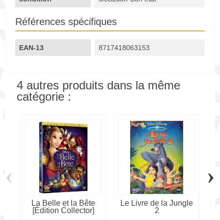
Références spécifiques
EAN-13
8717418063153
4 autres produits dans la même
catégorie :
‹
›
La Belle et la Bête
Le Livre de la Jungle
C
[Édition Collector]
2