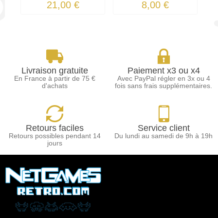
21,00 €
8,00 €
Livraison gratuite
Paiement x3 ou x4
En France à partir de 75 €
Avec PayPal régler en 3x ou 4
d'achats
fois sans frais supplémentaires.
Retours faciles
Service client
Retours possibles pendant 14
Du lundi au samedi de 9h à 19h
jours