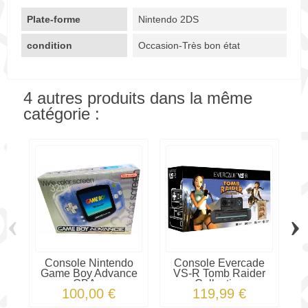
Plate-forme
Nintendo 2DS
condition
Occasion-Très bon état
4 autres produits dans la même
catégorie :
‹
›
Console Nintendo
Console Evercade
C
Game Boy Advance
VS-R Tomb Raider
PS
GBA...
Collection
100,00 €
119,99 €