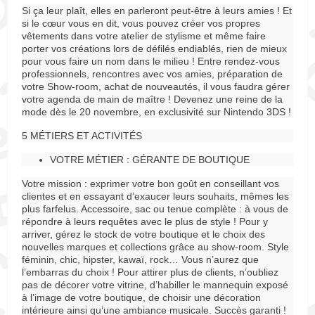
Si ça leur plaît, elles en parleront peut-être à leurs amies ! Et
si le cœur vous en dit, vous pouvez créer vos propres
vêtements dans votre atelier de stylisme et même faire
porter vos créations lors de défilés endiablés, rien de mieux
pour vous faire un nom dans le milieu ! Entre rendez-vous
professionnels, rencontres avec vos amies, préparation de
votre Show-room, achat de nouveautés, il vous faudra gérer
votre agenda de main de maître ! Devenez une reine de la
mode dès le 20 novembre, en exclusivité sur Nintendo 3DS !
5 MÉTIERS ET ACTIVITÉS
VOTRE MÉTIER : GÉRANTE DE BOUTIQUE
Votre mission : exprimer votre bon goût en conseillant vos
clientes et en essayant d’exaucer leurs souhaits, mêmes les
plus farfelus. Accessoire, sac ou tenue complète : à vous de
répondre à leurs requêtes avec le plus de style ! Pour y
arriver, gérez le stock de votre boutique et le choix des
nouvelles marques et collections grâce au show-room. Style
féminin, chic, hipster, kawaï, rock… Vous n’aurez que
l’embarras du choix ! Pour attirer plus de clients, n’oubliez
pas de décorer votre vitrine, d’habiller le mannequin exposé
à l’image de votre boutique, de choisir une décoration
intérieure ainsi qu’une ambiance musicale. Succès garanti !