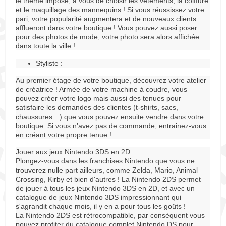
le thème imposé, à vous de choisir les vêtements, la coiffure
et le maquillage des mannequins ! Si vous réussissez votre
pari, votre popularité augmentera et de nouveaux clients
afflueront dans votre boutique ! Vous pouvez aussi poser
pour des photos de mode, votre photo sera alors affichée
dans toute la ville !
Styliste :
Au premier étage de votre boutique, découvrez votre atelier
de créatrice ! Armée de votre machine à coudre, vous
pouvez créer votre logo mais aussi des tenues pour
satisfaire les demandes des clientes (t-shirts, sacs,
chaussures…) que vous pouvez ensuite vendre dans votre
boutique. Si vous n’avez pas de commande, entrainez-vous
en créant votre propre tenue !
Jouer aux jeux Nintendo 3DS en 2D
Plongez-vous dans les franchises Nintendo que vous ne
trouverez nulle part ailleurs, comme Zelda, Mario, Animal
Crossing, Kirby et bien d'autres ! La Nintendo 2DS permet
de jouer à tous les jeux Nintendo 3DS en 2D, et avec un
catalogue de jeux Nintendo 3DS impressionnant qui
s'agrandit chaque mois, il y en a pour tous les goûts !
La Nintendo 2DS est rétrocompatible, par conséquent vous
pouvez profiter du catalogue complet Nintendo DS pour